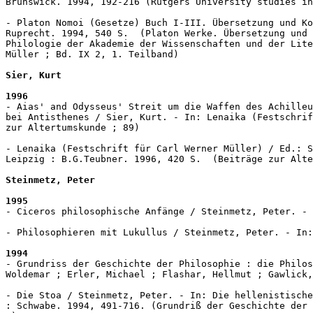
Brunswick. 1994, 192-216 (Rutgers University studies in
- Platon Nomoi (Gesetze) Buch I-III. Übersetzung und Ko
Ruprecht. 1994, 540 S.  (Platon Werke. Übersetzung und 
Philologie der Akademie der Wissenschaften und der Lite
Müller ; Bd. IX 2, 1. Teilband)

Sier, Kurt
1996
- Aias' and Odysseus' Streit um die Waffen des Achilleu
bei Antisthenes / Sier, Kurt. - In: Lenaika (Festschrif
zur Altertumskunde ; 89)

- Lenaika (Festschrift für Carl Werner Müller) / Ed.: S
Leipzig : B.G.Teubner. 1996, 420 S.  (Beiträge zur Alte
Steinmetz, Peter
1995
- Ciceros philosophische Anfänge / Steinmetz, Peter. - 
- Philosophieren mit Lukullus / Steinmetz, Peter. - In:
1994
- Grundriss der Geschichte der Philosophie : die Philos
Woldemar ; Erler, Michael ; Flashar, Hellmut ; Gawlick,
- Die Stoa / Steinmetz, Peter. - In: Die hellenistische
: Schwabe. 1994, 491-716. (Grundriß der Geschichte der 