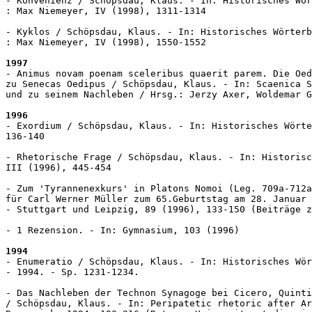
- Konvenienz / Schöpsdau, Klaus. - In: Historisches Wör
: Max Niemeyer, IV (1998), 1311-1314

- Kyklos / Schöpsdau, Klaus. - In: Historisches Wörterb
: Max Niemeyer, IV (1998), 1550-1552

1997
- Animus novam poenam sceleribus quaerit parem. Die Oed
zu Senecas Oedipus / Schöpsdau, Klaus. - In: Scaenica S
und zu seinem Nachleben / Hrsg.: Jerzy Axer, Woldemar G
1996
- Exordium / Schöpsdau, Klaus. - In: Historisches Wörte
136-140

- Rhetorische Frage / Schöpsdau, Klaus. - In: Historisc
III (1996), 445-454

- Zum 'Tyrannenexkurs' in Platons Nomoi (Leg. 709a-712a
für Carl Werner Müller zum 65.Geburtstag am 28. Januar 
- Stuttgart und Leipzig, 89 (1996), 133-150 (Beiträge z
- 1 Rezension. - In: Gymnasium, 103 (1996) 

1994
- Enumeratio / Schöpsdau, Klaus. - In: Historisches Wör
- 1994. - Sp. 1231-1234.

- Das Nachleben der Technon Synagoge bei Cicero, Quinti
/ Schöpsdau, Klaus. - In: Peripatetic rhetoric after Ar