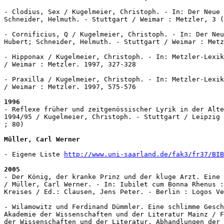
- Clodius, Sex / Kugelmeier, Christoph. - In: Der Neue 
Schneider, Helmuth. - Stuttgart / Weimar : Metzler, 3 (
- Cornificius, Q / Kugelmeier, Christoph. - In: Der Neu
Hubert; Schneider, Helmuth. - Stuttgart / Weimar : Metz
- Hipponax / Kugelmeier, Christoph. - In: Metzler-Lexik
/ Weimar : Metzler. 1997, 327-328

- Praxilla / Kugelmeier, Christoph. - In: Metzler-Lexik
/ Weimar : Metzler. 1997, 575-576

1996
- Reflexe früher und zeitgenössischer Lyrik in der Alte
1994/95 / Kugelmeier, Christoph. - Stuttgart / Leipzig 
; 80)

Müller, Carl Werner
- Eigene Liste 
http://www.uni-saarland.de/fak3/fr37/BIB
2005
- Der König, der kranke Prinz und der kluge Arzt. Eine 
/ Müller, Carl Werner. - In: Iubilet cum Bonna Rhenus :
Kreises / Ed.: Clausen, Jens Peter. - Berlin : Logos Ve
- Wilamowitz und Ferdinand Dümmler. Eine schlimme Gesch
Akademie der Wissenschaften und der Literatur Mainz / F
der Wissenschaften und der Literatur, Abhandlungen der 