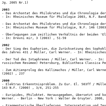
Jg. 2005 Nr.1)

2003
- Das Archontat des Philokrates und die Chronologie der
- In: Rheinisches Museum für Philologie 2003, N.F. Band
- Das Archontat des Philokrates und die Chronologie der
- In: Rheinisches Museum für Philologie, N.F. 146 (2003
- Überlegungen zum zeitlichen Verhältnis der beiden 'El
- In: Drevni mir, 3 (2003) , 51-59

2002
- Der Sieg des Euphorion, die Zurücksetzung des Sophokl
des Jahres 431 / Müller, Carl Werner. - In: Rheinisches
- Der Tod des Intaphrenes / Müller, Carl Werner. - In: 
russischem Resümee) Petersburg, Bibliotheca Classica Pe
- Zum Aitienprolog des Kallimachos / Müller, Carl Werne
(2002) , 237

2000
- Elektras Erkenntnisproblem. Zu Eur. El. 503ff / Mülle
143 N.F. (2000) , 3/4, 251-255

- Euripides, Philoktet. Herausgegeben, übersetzt und ko
Werner. - Berlin - New York : Walter de Gruyter. 2000, 
- Fragmentarische Überlieferung, Interpretation und Tex