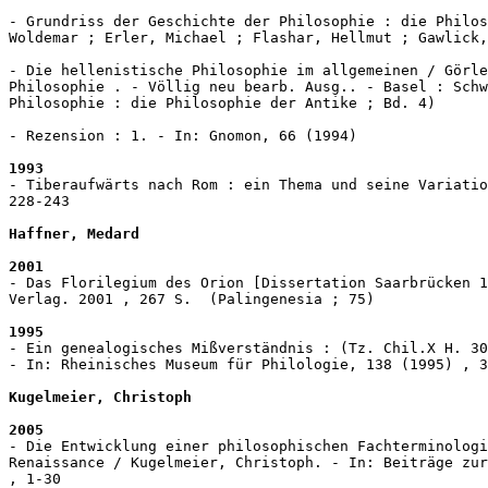
- Grundriss der Geschichte der Philosophie : die Philos
Woldemar ; Erler, Michael ; Flashar, Hellmut ; Gawlick,
- Die hellenistische Philosophie im allgemeinen / Görle
Philosophie . - Völlig neu bearb. Ausg.. - Basel : Schw
Philosophie : die Philosophie der Antike ; Bd. 4)

- Rezension : 1. - In: Gnomon, 66 (1994)

1993
- Tiberaufwärts nach Rom : ein Thema und seine Variatio
228-243

Haffner, Medard
2001
- Das Florilegium des Orion [Dissertation Saarbrücken 1
Verlag. 2001 , 267 S.  (Palingenesia ; 75)

1995
- Ein genealogisches Mißverständnis : (Tz. Chil.X H. 30
- In: Rheinisches Museum für Philologie, 138 (1995) , 3
Kugelmeier, Christoph
2005
- Die Entwicklung einer philosophischen Fachterminologi
Renaissance / Kugelmeier, Christoph. - In: Beiträge zur
, 1-30
