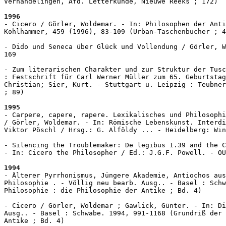
Verhandelingen, Afd. Letterkunde, Nieuwe Reeks ; 172)

1996
- Cicero / Görler, Woldemar. - In: Philosophen der Anti
Kohlhammer, 459 (1996), 83-109 (Urban-Taschenbücher ; 4
- Dido und Seneca über Glück und Vollendung / Görler, W
169

- Zum literarischen Charakter und zur Struktur der Tusc
: Festschrift für Carl Werner Müller zum 65. Geburtstag
Christian; Sier, Kurt. - Stuttgart u. Leipzig : Teubner
; 89)

1995
- Carpere, capere, rapere. Lexikalisches und Philosophi
/ Görler, Woldemar. - In: Römische Lebenskunst. Interdi
Viktor Pöschl / Hrsg.: G. Alföldy ... - Heidelberg: Win
- Silencing the Troublemaker: De legibus 1.39 and the C
- In: Cicero the Philosopher / Ed.: J.G.F. Powell. - OU
1994
- Älterer Pyrrhonismus, Jüngere Akademie, Antiochos aus
Philosophie . - Völlig neu bearb. Ausg.. - Basel : Schw
Philosophie : die Philosophie der Antike ; Bd. 4)

- Cicero / Görler, Woldemar ; Gawlick, Günter. - In: Di
Ausg.. - Basel : Schwabe. 1994, 991-1168 (Grundriß der 
Antike ; Bd. 4)
