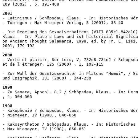
109 (2002) , 5, 391-408

2001
- Latinismus / Schöpsdau, Klaus. - In: Historisches Wör
- Tübingen : Max Niemeyer Verlag, 5 (2001), 38-40

- Die Regelung des Sexualverhaltens (VIII 835c1-842a10)
Klaus. - In: Plato's Laws and ist historicial Significa
on Ancient Thought Salamanca, 1998, ed. by Fr. L. Lisi,
2001, 179-192

2000
- Vertu et plaisir. Sur Lois, V, 732d8-734e2 / Schöpsda
et de l'étranger, 125 (2000) , 1, 103-115

- Zur Wahl der Gesetzeswächter in Platons "Nomoi", / Sc
und Epigraphik, 131 (2000) , 244-250

1999
- Zu Seneca, Apocol. 8,2 / Schöpsdau, Klaus. - In: Herm
, 4, 504-505

1998
- Kakophonie / Schöpsdau, Klaus. - In: Historisches Wör
: Niemeyer, IV (1998), 846-850

- Kakosyntheton / Schöpsdau, Klaus. - In: Historisches 
: Max Niemeyer, IV (1998), 850-851
