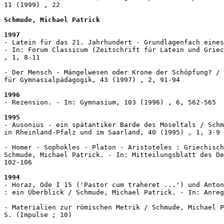
11 (1999) , 22

Schmude, Michael Patrick
1997
- Latein für das 21. Jahrhundert - Grundlagenfach eines
- In: Forum Classicum (Zeitschrift für Latein und Griec
, 1, 8-11

- Der Mensch - Mängelwesen oder Krone der Schöpfung? / 
für Gymnasialpädagogik, 43 (1997) , 2, 91-94

1996
- Rezension. - In: Gymnasium, 103 (1996) , 6, 562-565

1995
- Ausonius - ein spätantiker Barde des Moseltals / Schm
in Rheinland-Pfalz und im Saarland, 40 (1995) , 1, 3-9

- Homer - Sophokles - Platon - Aristoteles : Griechisch
Schmude, Michael Patrick. - In: Mitteilungsblatt des De
102-106

1994
- Horaz, Ode I 15 ('Pastor cum traheret ...') und Anton
: ein Überblick / Schmude, Michael Patrick. - In: Anreg
- Materialien zur römischen Metrik / Schmude, Michael P
S. (Impulse ; 10)
