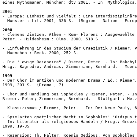
eines Mythomanen. München: dtv 2001. - In: Mythologica,
2001
- Europa: Einheit und Vielfalt : Eine interdisziplinäre
- Münster : Lit. 2001, 336 S.  (Region - Nation - Europ
2000
- Clemens Zintzen. Athen - Rom- Florenz : Ausgewaehlte 
Peter. - Hildesheim : Olms. 2000, 518 S. 

- Einfuehrung in das Studium der Graezistik / Riemer, P
- Muenchen : Beck. 2000, 252 S. 

- Die " ewige Deianeira" / Riemer, Peter. - In: Bakchyl
Hrsg.: Bagrodro, Andreas; Zimmermann, Bernhard. - Muenc
1999
- Der Chor im antiken und modernen Drama / Ed.: Riemer,
1999, 301 S.  (Drama ; 7)

- Chor und Handlung bei Sophokles / Riemer, Peter. - In
Riemer, Peter; Zimmermann, Bernhard. - Stuttgart : Metz
- Klassizismus / Riemer, Peter. - In: Der Neue Pauly, 6
- Spielarten goettlicher Macht in Sophokles' 'Oidipus t
- In: Literatur als religioeses Handeln / Hrsg.: Groezi
1999, 19-35

- Rezension: Th. Halter, Koenig Oedipus. Von Sophokles 