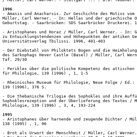
1996
- Amasis und Anacharsis. Zur Geschichte des Motivs vom 
Müller, Carl Werner. - In: Hellas und der griechische O
Geburtstag. - Saarbrücken: SDS Saarbrücker Druckerei. 1
- Aristophanes und Horaz / Müller, Carl Werner. - In: G
zu Entwicklungstendenzen und Höhepunkten der antiken Ge
Universitätsverlag Tbilissi. 1996, 401-403

- Der Diebstahl von Philoktets Bogen und die Heimholung
des Sarkophags Hever Castle (Basel) / Müller, Carl Wern
Taf. 29/30

- Perikles über die politische Kompetenz des attischen 
für Philologie, 139 (1996) , 1, 1-5

- Rheinisches Museum für Philologie, Neue Folge / Ed.: 
139 (1996), 376 S. 

- Die thebanische Trilogie des Sophokles und ihre Auffü
Sophoklesrezeption und der Überlieferung des Textes / M
Philologie, 139 (1996) , 3, 4, 193-224

1995
- Aristophanes über harnende und zeugende Dichter / Mül
138 (1995) , 1, 96

- Brot als Urwort der Menschheit / Müller, Carl Werner.