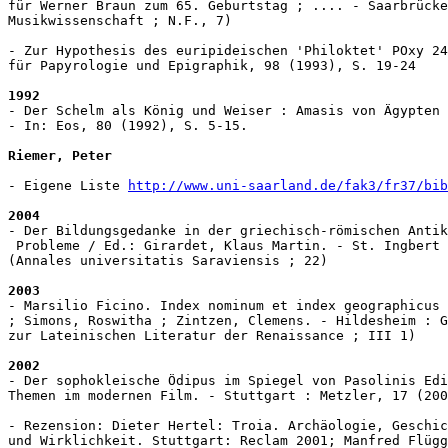
für Werner Braun zum 65. Geburtstag ; .... - Saarbrücke
Musikwissenschaft ; N.F., 7)

- Zur Hypothesis des euripideischen 'Philoktet' POxy 24
für Papyrologie und Epigraphik, 98 (1993), S. 19-24

1992
- Der Schelm als König und Weiser : Amasis von Ägypten 
- In: Eos, 80 (1992), S. 5-15.

Riemer, Peter
- Eigene Liste 
http://www.uni-saarland.de/fak3/fr37/bib
2004
- Der Bildungsgedanke in der griechisch-römischen Antik
 Probleme / Ed.: Girardet, Klaus Martin. - St. Ingbert 
(Annales universitatis Saraviensis ; 22)

2003
- Marsilio Ficino. Index nominum et index geographicus 
; Simons, Roswitha ; Zintzen, Clemens. - Hildesheim : G
zur Lateinischen Literatur der Renaissance ; III 1)

2002
- Der sophokleische Ödipus im Spiegel von Pasolinis Edi
Themen im modernen Film. - Stuttgart : Metzler, 17 (200
- Rezension: Dieter Hertel: Troia. Archäologie, Geschic
und Wirklichkeit. Stuttgart: Reclam 2001; Manfred Flügg