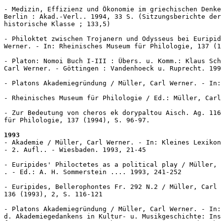
- Medizin, Effizienz und Ökonomie im griechischen Denke
Berlin : Akad.-Verl.. 1994, 33 S. (Sitzungsberichte der
historische Klasse ; 133,5)

- Philoktet zwischen Trojanern und Odysseus bei Euripid
Werner. - In: Rheinisches Museum für Philologie, 137 (1
- Platon: Nomoi Buch I-III : Übers. u. Komm.: Klaus Sch
Carl Werner. - Göttingen : Vandenhoeck u. Ruprecht. 199
- Platons Akademiegründung / Müller, Carl Werner. - In:
- Rheinisches Museum für Philologie / Ed.: Müller, Carl
- Zur Bedeutung von cheros ek dorypaltou Aisch. Ag. 116
für Philologie, 137 (1994), S. 96-97.

1993
- Akademie / Müller, Carl Werner. - In: Kleines Lexikon
- 2. Aufl.. - Wiesbaden. 1993, 21-45

- Euripides' Philoctetes as a political play / Müller, 
. - Ed.: A. H. Sommerstein .... 1993, 241-252

- Euripides, Bellerophontes Fr. 292 N.2 / Müller, Carl 
136 (1993), 2, S. 116-121

- Platons Akademiegründung / Müller, Carl Werner. - In:
d. Akademiegedankens in Kultur- u. Musikgeschichte: Ins