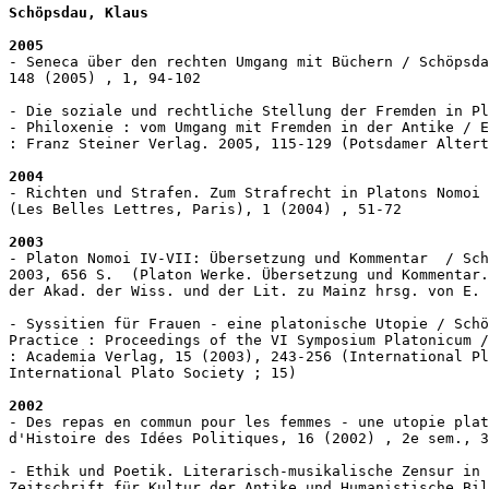
Schöpsdau, Klaus
2005
- Seneca über den rechten Umgang mit Büchern / Schöpsda
148 (2005) , 1, 94-102

- Die soziale und rechtliche Stellung der Fremden in Pl
- Philoxenie : vom Umgang mit Fremden in der Antike / E
: Franz Steiner Verlag. 2005, 115-129 (Potsdamer Altert
2004
- Richten und Strafen. Zum Strafrecht in Platons Nomoi 
(Les Belles Lettres, Paris), 1 (2004) , 51-72

2003
- Platon Nomoi IV-VII: Übersetzung und Kommentar  / Sch
2003, 656 S.  (Platon Werke. Übersetzung und Kommentar.
der Akad. der Wiss. und der Lit. zu Mainz hrsg. von E. 
- Syssitien für Frauen - eine platonische Utopie / Schö
Practice : Proceedings of the VI Symposium Platonicum /
: Academia Verlag, 15 (2003), 243-256 (International Pl
International Plato Society ; 15)

2002
- Des repas en commun pour les femmes - une utopie plat
d'Histoire des Idées Politiques, 16 (2002) , 2e sem., 3
- Ethik und Poetik. Literarisch-musikalische Zensur in 
Zeitschrift für Kultur der Antike und Humanistische Bil