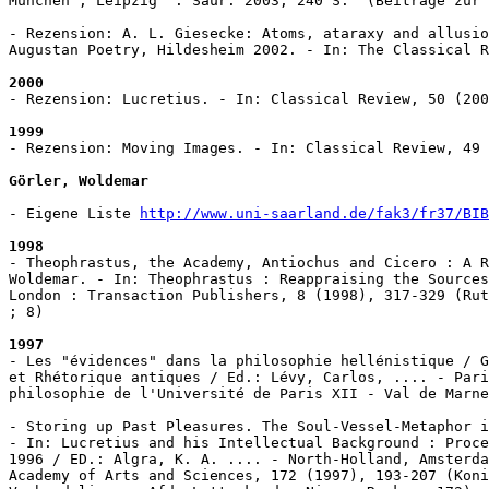
München ; Leipzig  : Saur. 2003, 240 S.  (Beiträge zur 
- Rezension: A. L. Giesecke: Atoms, ataraxy and allusio
Augustan Poetry, Hildesheim 2002. - In: The Classical R
2000
- Rezension: Lucretius. - In: Classical Review, 50 (200
1999
- Rezension: Moving Images. - In: Classical Review, 49 
Görler, Woldemar
- Eigene Liste 
http://www.uni-saarland.de/fak3/fr37/BIB
1998
- Theophrastus, the Academy, Antiochus and Cicero : A R
Woldemar. - In: Theophrastus : Reappraising the Sources
London : Transaction Publishers, 8 (1998), 317-329 (Rut
; 8)

1997
- Les "évidences" dans la philosophie hellénistique / G
et Rhétorique antiques / Ed.: Lévy, Carlos, .... - Pari
philosophie de l'Université de Paris XII - Val de Marne
- Storing up Past Pleasures. The Soul-Vessel-Metaphor i
- In: Lucretius and his Intellectual Background : Proce
1996 / ED.: Algra, K. A. .... - North-Holland, Amsterda
Academy of Arts and Sciences, 172 (1997), 193-207 (Koni