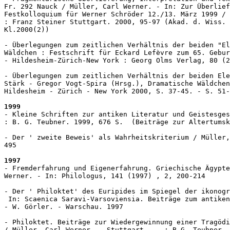
Fr. 292 Nauck / Müller, Carl Werner. - In: Zur Überlief
Festkolloquium für Werner Schröder 12./13. März 1999 / 
: Franz Steiner Stuttgart. 2000, 95-97 (Akad. d. Wiss. 
Kl.2000(2))

- Überlegungen zum zeitlichen Verhältnis der beiden "El
Wäldchen : Festschrift für Eckard Lefèvre zum 65. Gebur
- Hildesheim-Zürich-New York : Georg Olms Verlag, 80 (2
- Überlegungen zum zeitlichen Verhältnis der beiden Ele
Stärk - Gregor Vogt-Spira (Hrsg.), Dramatische Wäldchen
Hildesheim - Zürich - New York 2000, S. 37-45. - S. 51-
1999
- Kleine Schriften zur antiken Literatur und Geistesges
: B. G. Teubner. 1999, 676 S.  (Beiträge zur Altertumsk
- Der ' zweite Beweis' als Wahrheitskriterium / Müller,
495

1997
- Fremderfahrung und Eigenerfahrung. Griechische Ägypte
Werner. - In: Philologus, 141 (1997) , 2, 200-214

- Der ' Philoktet' des Euripides im Spiegel der ikonogr
 In: Scaenica Saravi-Varsoviensia. Beiträge zum antiken
- W. Görler. - Warschau. 1997

- Philoktet. Beiträge zur Wiedergewinnung einer Tragödi
/ Müller, Carl Werner. - Stuttgart ... : B.G. Teubner. 