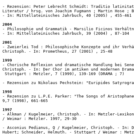
- Rezension: Peter Lebrecht Schmidt: Traditio latinitat
Literatur / hrsg. von Joachim Fugmann ; Martin Hose ; B
- In: Mittellateinisches Jahrbuch, 40 (2005) , 455-461

2004
- Philosophie und Grammatik - Marsilio Ficinos Verhältn
- In: Mittellateinisches Jahrbuch, 39 (2004) , 87-104

2001
- Zweierlei Tod : Philosophische Konzepte und ihr Verhä
Christoph. - In: Prometheus, 27 (2001) , 25-48

1999
- Chorische Reflexion und dramatische Handlung bei Sene
Christoph. - In: Der Chor im antiken und modernen Drama
 Stuttgart : Metzler, 7 (1999), 139-169 (DRAMA ; 7)

- Rezension zu Nikolaus Pechstein: "Euripides Satyrogra
1998
- Rezension zu L.P.E. Parker: "The Songs of Aristophane
9,7 (1998), 661-665

1997
- Alkman / Kugelmeier, Christoph. - In: Metzler-Lexikon
/ Weimar : Metzler. 1997, 29-30

- Asconius Pedianus, Q / Kugelmeier, Christoph. - In: D
Hubert; Schneider, Helmuth. - Stuttgart / Weimar : Metz